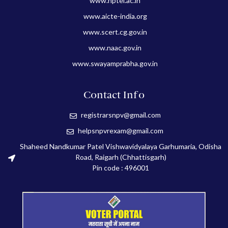
www.nptel.ac.in
www.aicte-india.org
www.scert.cg.gov.in
www.naac.gov.in
www.swayamprabha.gov.in
Contact Info
registrarsnpv@gmail.com
helpsnpvrexam@gmail.com
Shaheed Nandkumar Patel Vishwavidyalaya Garhumaria, Odisha
Road, Raigarh (Chhattisgarh)
Pin code : 496001