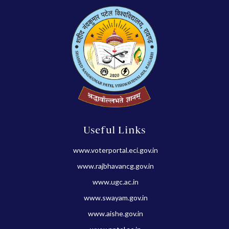
Useful Links
www.voterportal.eci.gov.in
www.rajbhavancg.gov.in
www.ugc.ac.in
www.swayam.gov.in
www.aishe.gov.in